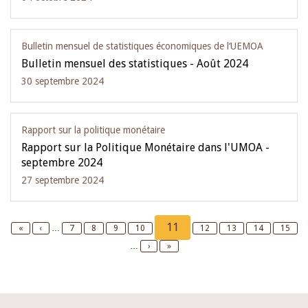
Bulletin mensuel de statistiques économiques de l‘UEMOA
Bulletin mensuel des statistiques - Août 2024
30 septembre 2024
Rapport sur la politique monétaire
Rapport sur la Politique Monétaire dans l'UMOA -
septembre 2024
27 septembre 2024
Pagination
Current
11
First
«
Previous
‹
…
Page
7
Page
8
Page
9
Page
10
Page
12
Page
13
Page
14
Page
15
page
page
page
…
Next
›
Last
»
page
page