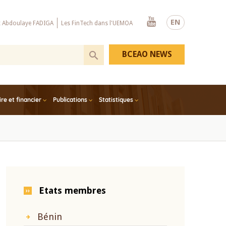
Youtube
EN
x Abdoulaye FADIGA
Les FinTech dans l'UEMOA
BCEAO NEWS
e et financier
Publications
Statistiques
Etats membres
Bénin