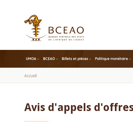
Skip
to
main
content
UMOA
BCEAO
Billets et pièces
Politique monétaire
Fil
Accueil
d'Ariane
Avis d'appels d'offre