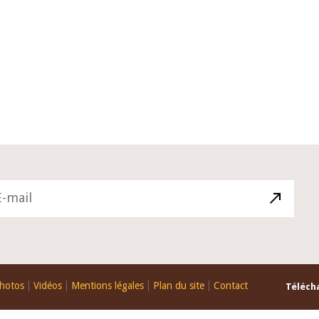
10 juin 2026
ctif du Gouverneur Jean-
Allocution d'ouverture du Co
i BROU lors de la cérémonie
Politique Monétaire de la BC
tion du rapport annuel 2025
juin 2026, prononcée par son
Monsieur Jean-Claude Kassi
hotos
Vidéos
Mentions légales
Plan du site
Contact
Télécha