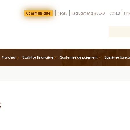
Menu
Communiqué
PI-SPI
Recrutements BCEAO
COFEB
Pri
Top
Marchés
Stabilité financière
Systèmes de paiement
Système bancair
s