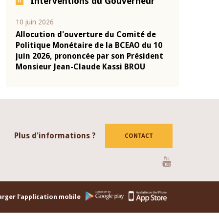
Interventions du Gouverneur
04 mars 2026
22 juill
mité de
Allocution d'ouverture du Comité de
Mot in
EAO du 10
Politique Monétaire de la BCEAO du 4
Claude
 Président
mars 2026, prononcée par son Président
de pré
 BROU
Monsieur Jean-Claude Kassi BROU
de la
Plus d'informations ?
CONTACT
Youtube
rger l'application mobile