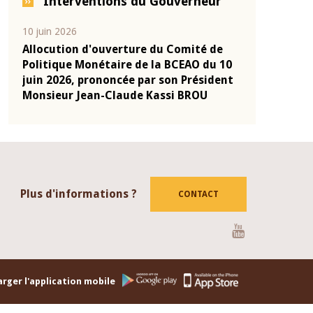
Interventions du Gouverneur
04 mars 2026
22 juillet 2026
de
Allocution d'ouverture du Comité de
Mot introdu
u 10
Politique Monétaire de la BCEAO du 4
Claude Kass
dent
mars 2026, prononcée par son Président
de présenta
Monsieur Jean-Claude Kassi BROU
de la BCEAO
Plus d'informations ?
CONTACT
Youtube
rger l'application mobile