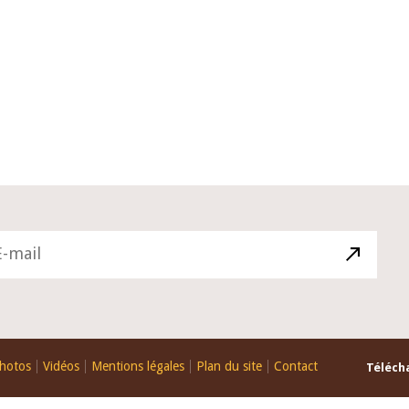
10 juin 2026
du Gouverneur Jean-
Allocution d'ouverture du Comité 
 lors de la cérémonie
Politique Monétaire de la BCEAO d
u rapport annuel 2025
juin 2026, prononcée par son Prési
Monsieur Jean-Claude Kassi BROU
hotos
Vidéos
Mentions légales
Plan du site
Contact
Télécha