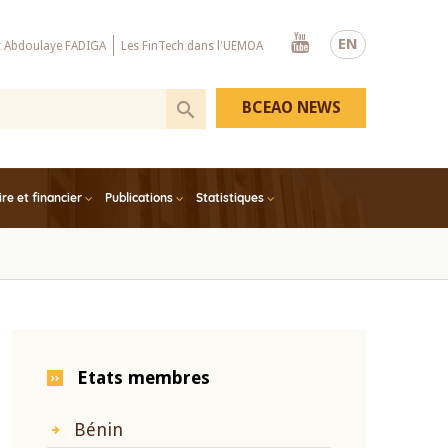
Youtube
EN
x Abdoulaye FADIGA
Les FinTech dans l'UEMOA
BCEAO NEWS
e et financier
Publications
Statistiques
Etats membres
Bénin