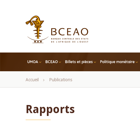
Skip
to
main
content
UMOA
BCEAO
Billets et pièces
Politique monétaire
Fil
Accueil
Publications
d'Ariane
Rapports