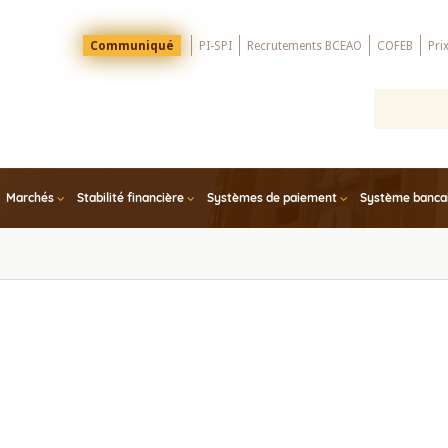
Menu
Communiqué
PI-SPI
Recrutements BCEAO
COFEB
Pri
Top
Marchés
Stabilité financière
Systèmes de paiement
Système bancair