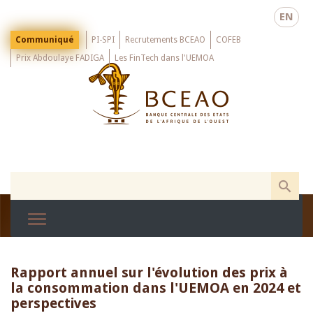
Skip
EN
to
main
Menu
Communiqué
PI-SPI
Recrutements BCEAO
COFEB
Top
content
Prix Abdoulaye FADIGA
Les FinTech dans l'UEMOA
Rapport annuel sur l'évolution des prix à
la consommation dans l'UEMOA en 2024 et
perspectives