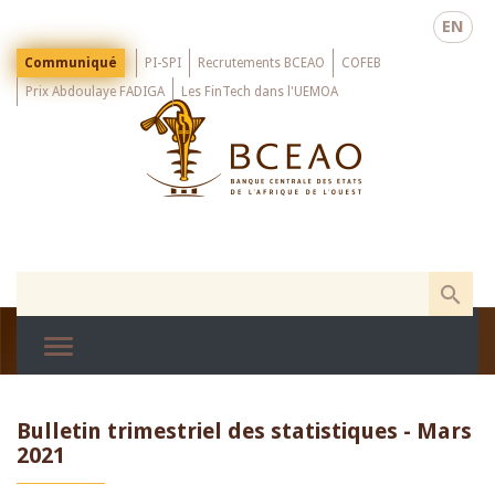
Skip
EN
to
main
Menu
Communiqué
PI-SPI
Recrutements BCEAO
COFEB
Top
content
Prix Abdoulaye FADIGA
Les FinTech dans l'UEMOA
Bulletin trimestriel des statistiques - Mars
2021