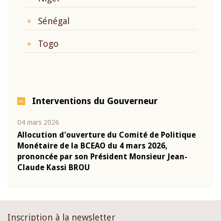
Sénégal
Togo
Interventions du Gouverneur
04 mars 2026
22 ju
que
Allocution d'ouverture du Comité de Politique
Mot 
Monétaire de la BCEAO du 4 mars 2026,
Kass
-
prononcée par son Président Monsieur Jean-
prés
Claude Kassi BROU
BCE
Inscription à la newsletter