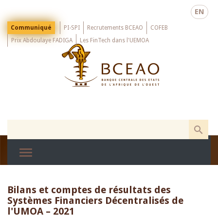
Skip
EN
to
main
Menu
Communiqué
PI-SPI
Recrutements BCEAO
COFEB
Top
content
Prix Abdoulaye FADIGA
Les FinTech dans l'UEMOA
Bilans et comptes de résultats des
Systèmes Financiers Décentralisés de
l'UMOA – 2021