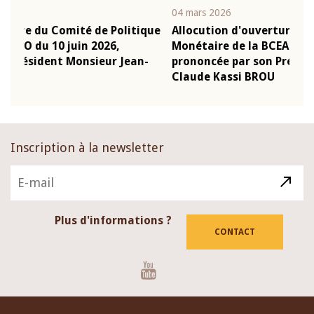
04 mars 2026
22 ju
que
Allocution d'ouverture du Comité de Politique
Mot
Monétaire de la BCEAO du 4 mars 2026,
Kas
-
prononcée par son Président Monsieur Jean-
pré
Claude Kassi BROU
BCE
Inscription à la newsletter
Plus d'informations ?
CONTACT
Youtube