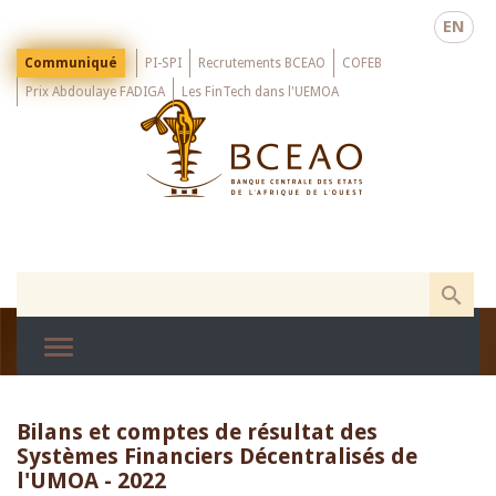
Skip
EN
to
main
Menu
Communiqué
PI-SPI
Recrutements BCEAO
COFEB
Top
content
Prix Abdoulaye FADIGA
Les FinTech dans l'UEMOA
Bilans et comptes de résultat des
Systèmes Financiers Décentralisés de
l'UMOA - 2022