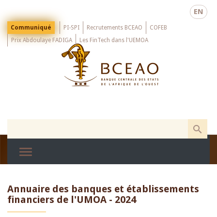
Skip
EN
to
main
Menu
Communiqué
PI-SPI
Recrutements BCEAO
COFEB
Top
content
Prix Abdoulaye FADIGA
Les FinTech dans l'UEMOA
Annuaire des banques et établissements
financiers de l'UMOA - 2024