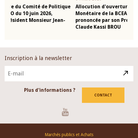
que
Allocution d'ouverture du Comité de Politique
Mot
Monétaire de la BCEAO du 4 mars 2026,
Kas
-
prononcée par son Président Monsieur Jean-
pré
Claude Kassi BROU
BCE
Inscription à la newsletter
Plus d'informations ?
CONTACT
Youtube
Footer
Marchés publics et Achats
menu