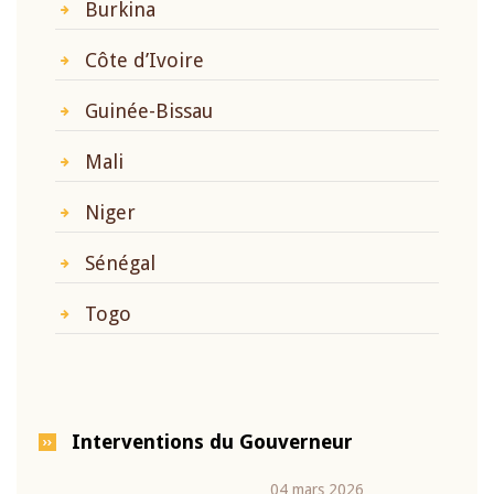
Burkina
Côte d’Ivoire
Guinée-Bissau
Mali
Niger
Sénégal
Togo
Interventions du Gouverneur
04 mars 2026
22 ju