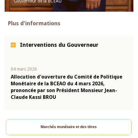
Gouverneur de la BCEAO
Plus d'informations
Interventions du Gouverneur
04 mars 2026
22 ju
que
Allocution d'ouverture du Comité de Politique
Mot 
Monétaire de la BCEAO du 4 mars 2026,
Kass
-
prononcée par son Président Monsieur Jean-
prés
Claude Kassi BROU
BCE
Marchés monétaire et des titres