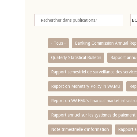
- Tous -
Banking Commission Annual Rep
Quaterly Statistical Bulletin
Rapport annue
Rapport semestriel de surveillance des servic
Report on Monetary Policy in WAMU
Rep
Report on WAEMU’s financial market infrastru
Rapport annuel sur les systèmes de paiement
Note trimestrielle d‘information
Rapport a