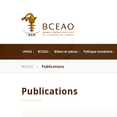
Skip
to
main
content
UMOA
BCEAO
Billets et pièces
Politique monétaire
Fil
BCEAO
Publications
d'Ariane
Publications