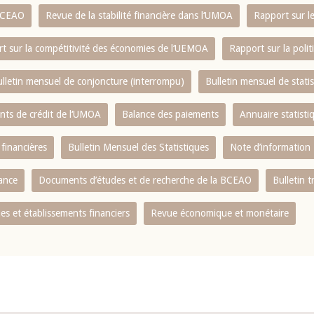
 BCEAO
Revue de la stabilité financière dans l‘UMOA
Rapport sur l
t sur la compétitivité des économies de l‘UEMOA
Rapport sur la poli
lletin mensuel de conjoncture (interrompu)
Bulletin mensuel de stat
ents de crédit de l‘UMOA
Balance des paiements
Annuaire statisti
 financières
Bulletin Mensuel des Statistiques
Note d’information
nance
Documents d’études et de recherche de la BCEAO
Bulletin t
s et établissements financiers
Revue économique et monétaire