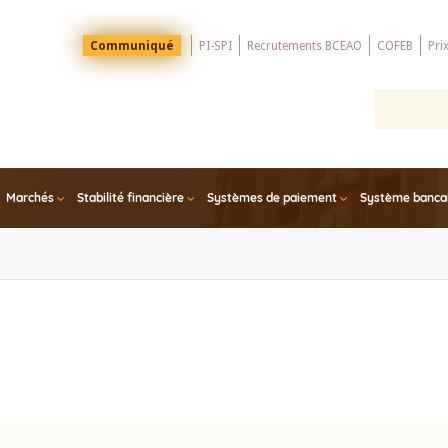
Menu
Communiqué
PI-SPI
Recrutements BCEAO
COFEB
Pri
Top
Marchés
Stabilité financière
Systèmes de paiement
Système bancair