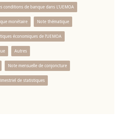
es conditions de banque dans L‘UEMOA
tique monétaire
Note thématique
istiques économiques de l‘UEMOA
que
Autres
Note mensuelle de conjoncture
rimestriel de statistiques