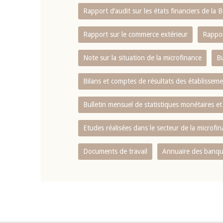
Rapport d‘audit sur les états financiers de la
Rapport sur le commerce extérieur
Rappor
Note sur la situation de la microfinance
Bu
Bilans et comptes de résultats des établissem
Bulletin mensuel de statistiques monétaires et
Etudes réalisées dans le secteur de la microfi
Documents de travail
Annuaire des banque