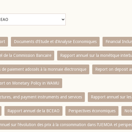
ort
Documents d’Etude et d’Analyse Economiques
Financial Incl
l de la Commission Bancaire
Rapport annuel sur la monétique inter
es de paiement adossés à la monnaie électronique
Report on deposit 
ort on Monetary Policy in WAMU
ctures, and payment instruments and services
Rapport annuel sur les 
Rapport annuel de la BCEAO
Perspectives économiques
Note
nnuel sur l‘évolution des prix à la consommation dans l‘UEMOA et perspec