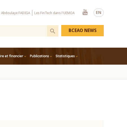
Youtube
EN
x Abdoulaye FADIGA
Les FinTech dans l'UEMOA
BCEAO NEWS
e et financier
Publications
Statistiques