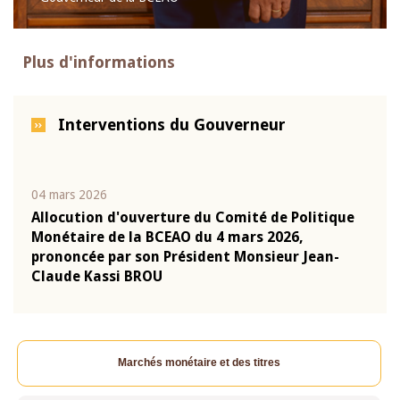
Plus d'informations
Interventions du Gouverneur
04 mars 2026
22 ju
que
Allocution d'ouverture du Comité de Politique
Mot 
Monétaire de la BCEAO du 4 mars 2026,
Kass
-
prononcée par son Président Monsieur Jean-
prés
Claude Kassi BROU
BCE
Marchés monétaire et des titres