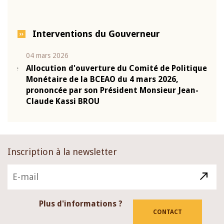
Interventions du Gouverneur
04 mars 2026
22 ju
que
Allocution d'ouverture du Comité de Politique
Mot 
Monétaire de la BCEAO du 4 mars 2026,
Kass
-
prononcée par son Président Monsieur Jean-
prés
Claude Kassi BROU
BCE
Inscription à la newsletter
Plus d'informations ?
CONTACT