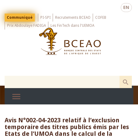
Skip
EN
to
main
Menu
Communiqué
PI-SPI
Recrutements BCEAO
COFEB
Top
content
Prix Abdoulaye FADIGA
Les FinTech dans l'UEMOA
Avis N°002-04-2023 relatif à l’exclusion
temporaire des titres publics émis par les
Etats de l’UMOA dans le calcul de la