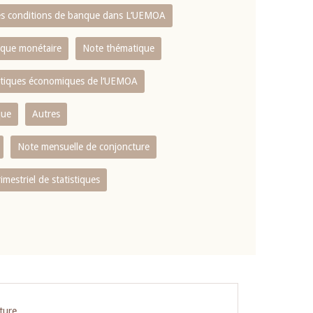
es conditions de banque dans L‘UEMOA
tique monétaire
Note thématique
istiques économiques de l‘UEMOA
que
Autres
Note mensuelle de conjoncture
rimestriel de statistiques
ture