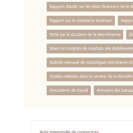
Rapport d‘audit sur les états financiers de la
Rapport sur le commerce extérieur
Rappor
Note sur la situation de la microfinance
Bu
Bilans et comptes de résultats des établissem
Bulletin mensuel de statistiques monétaires et
Etudes réalisées dans le secteur de la microfi
Documents de travail
Annuaire des banque
Pagination
Note trimestrielle de conjoncture