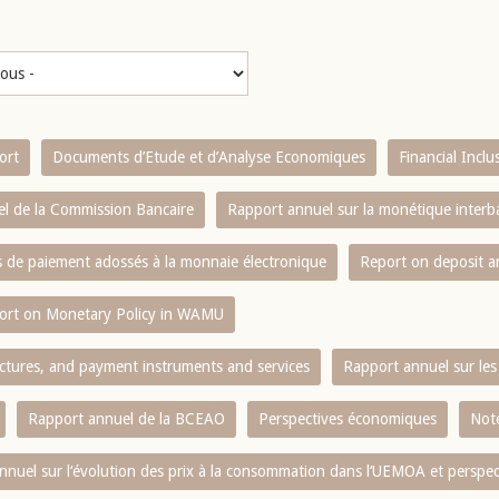
ort
Documents d’Etude et d’Analyse Economiques
Financial Incl
l de la Commission Bancaire
Rapport annuel sur la monétique inter
es de paiement adossés à la monnaie électronique
Report on deposit 
ort on Monetary Policy in WAMU
ctures, and payment instruments and services
Rapport annuel sur les 
Rapport annuel de la BCEAO
Perspectives économiques
Note
nnuel sur l‘évolution des prix à la consommation dans l‘UEMOA et perspec