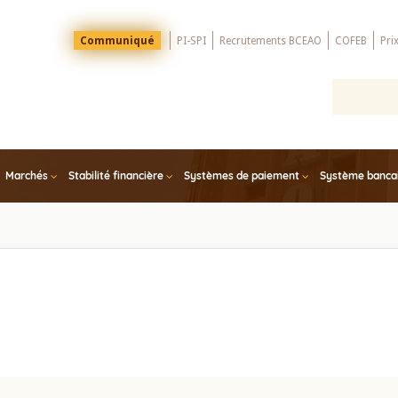
Menu
Communiqué
PI-SPI
Recrutements BCEAO
COFEB
Pri
Top
Marchés
Stabilité financière
Systèmes de paiement
Système bancair