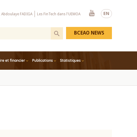
Youtube
EN
x Abdoulaye FADIGA
Les FinTech dans l'UEMOA
BCEAO NEWS
e et financier
Publications
Statistiques