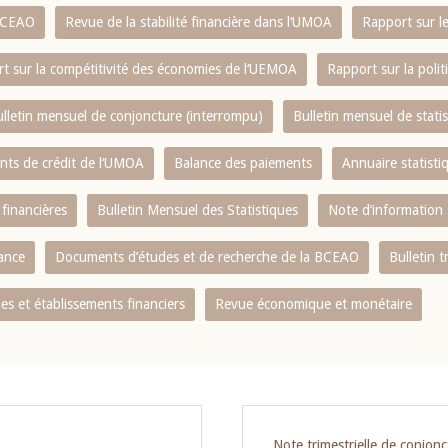
 BCEAO
Revue de la stabilité financière dans l‘UMOA
Rapport sur l
t sur la compétitivité des économies de l‘UEMOA
Rapport sur la poli
lletin mensuel de conjoncture (interrompu)
Bulletin mensuel de stat
ents de crédit de l‘UMOA
Balance des paiements
Annuaire statisti
 financières
Bulletin Mensuel des Statistiques
Note d’information
nance
Documents d’études et de recherche de la BCEAO
Bulletin t
s et établissements financiers
Revue économique et monétaire
Note trimestrielle de conjonc