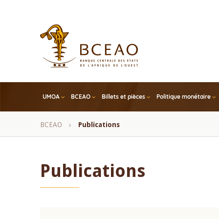
Skip
to
main
content
UMOA
BCEAO
Billets et pièces
Politique monétaire
Fil
BCEAO
Publications
d'Ariane
Publications