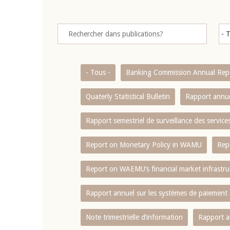
- Tous -
Banking Commission Annual Rep
Quaterly Statistical Bulletin
Rapport annue
Rapport semestriel de surveillance des servic
Report on Monetary Policy in WAMU
Rep
Report on WAEMU’s financial market infrastru
Rapport annuel sur les systèmes de paiement
Note trimestrielle d‘information
Rapport a