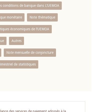
es conditions de banque dans L‘UEMOA
tique monétaire
Note thématique
istiques économiques de l‘UEMOA
que
Autres
Note mensuelle de conjoncture
rimestriel de statistiques
llance des services de paiement adossés à la