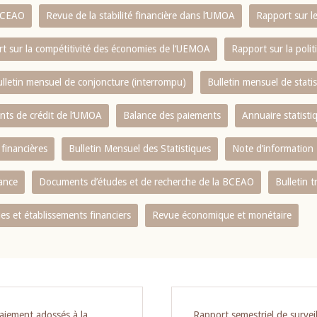
 BCEAO
Revue de la stabilité financière dans l‘UMOA
Rapport sur l
t sur la compétitivité des économies de l‘UEMOA
Rapport sur la poli
lletin mensuel de conjoncture (interrompu)
Bulletin mensuel de stat
ents de crédit de l‘UMOA
Balance des paiements
Annuaire statisti
 financières
Bulletin Mensuel des Statistiques
Note d’information
nance
Documents d’études et de recherche de la BCEAO
Bulletin t
s et établissements financiers
Revue économique et monétaire
paiement adossés à la
Rapport semestriel de survei