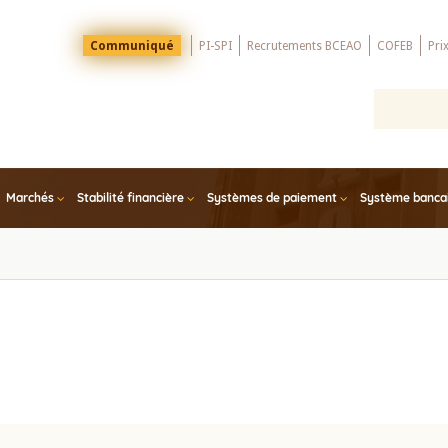
Menu
Communiqué
PI-SPI
Recrutements BCEAO
COFEB
Pri
Top
Marchés
Stabilité financière
Systèmes de paiement
Système bancair