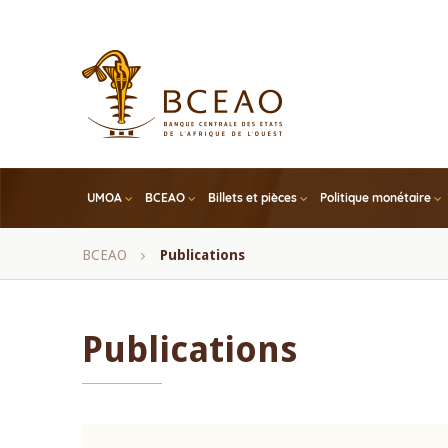
Skip
to
main
content
UMOA
BCEAO
Billets et pièces
Politique monétaire
Fil
BCEAO
Publications
d'Ariane
Publications