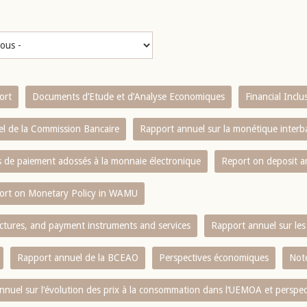
ort
Documents d’Etude et d’Analyse Economiques
Financial Incl
l de la Commission Bancaire
Rapport annuel sur la monétique inter
es de paiement adossés à la monnaie électronique
Report on deposit 
ort on Monetary Policy in WAMU
ctures, and payment instruments and services
Rapport annuel sur les 
Rapport annuel de la BCEAO
Perspectives économiques
Note
nnuel sur l‘évolution des prix à la consommation dans l‘UEMOA et perspec