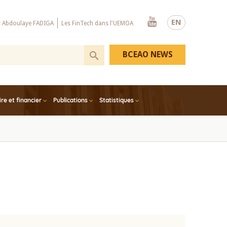
Youtube
EN
x Abdoulaye FADIGA
Les FinTech dans l'UEMOA
BCEAO NEWS
e et financier
Publications
Statistiques