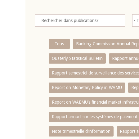
- Tous -
Banking Commission Annual Rep
Quaterly Statistical Bulletin
Rapport annue
Rapport semestriel de surveillance des servic
Report on Monetary Policy in WAMU
Rep
Report on WAEMU’s financial market infrastru
Rapport annuel sur les systèmes de paiement
Note trimestrielle d‘information
Rapport a