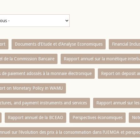
ort
Documents d’Etude et d’Analyse Economiques
Financial Incl
l de la Commission Bancaire
Rapport annuel sur la monétique inter
es de paiement adossés à la monnaie électronique
Report on deposit 
ort on Monetary Policy in WAMU
ctures, and payment instruments and services
Rapport annuel sur les 
Rapport annuel de la BCEAO
Perspectives économiques
Note
nnuel sur l‘évolution des prix à la consommation dans l‘UEMOA et perspec