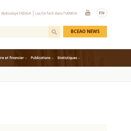
Youtube
EN
x Abdoulaye FADIGA
Les FinTech dans l'UEMOA
BCEAO NEWS
e et financier
Publications
Statistiques