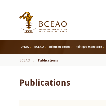
Skip
to
main
content
UMOA
BCEAO
Billets et pièces
Politique monétaire
Fil
BCEAO
Publications
d'Ariane
Publications