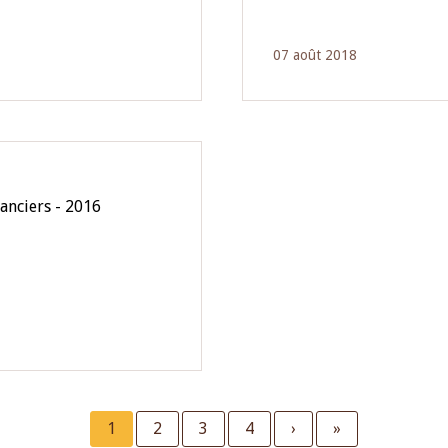
07 août 2018
anciers - 2016
Current
1
Page
2
Page
3
Page
4
Next
›
Last
»