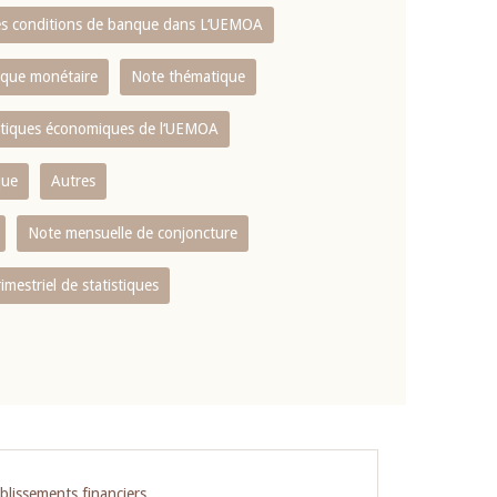
es conditions de banque dans L‘UEMOA
tique monétaire
Note thématique
istiques économiques de l‘UEMOA
que
Autres
Note mensuelle de conjoncture
rimestriel de statistiques
blissements financiers