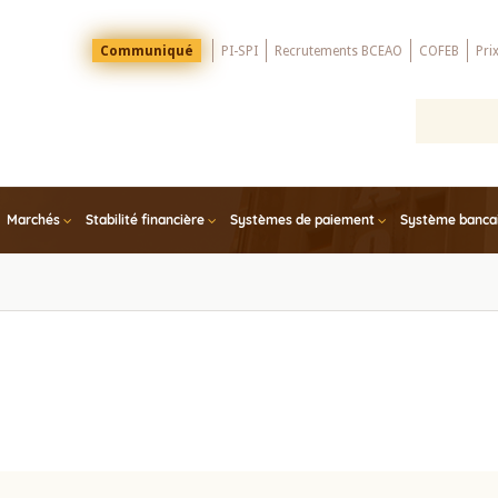
Menu
Communiqué
PI-SPI
Recrutements BCEAO
COFEB
Pri
Top
Marchés
Stabilité financière
Systèmes de paiement
Système bancair