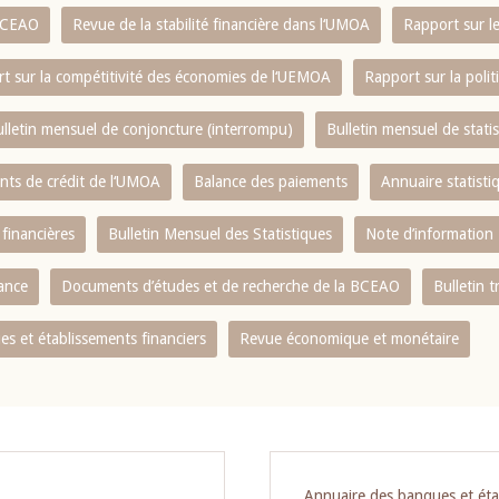
 BCEAO
Revue de la stabilité financière dans l‘UMOA
Rapport sur l
t sur la compétitivité des économies de l‘UEMOA
Rapport sur la poli
lletin mensuel de conjoncture (interrompu)
Bulletin mensuel de stat
ents de crédit de l‘UMOA
Balance des paiements
Annuaire statisti
 financières
Bulletin Mensuel des Statistiques
Note d’information
nance
Documents d’études et de recherche de la BCEAO
Bulletin t
s et établissements financiers
Revue économique et monétaire
Annuaire des banques et éta