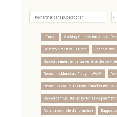
- Tous -
Banking Commission Annual Rep
Quaterly Statistical Bulletin
Rapport annue
Rapport semestriel de surveillance des servic
Report on Monetary Policy in WAMU
Rep
Report on WAEMU’s financial market infrastru
Rapport annuel sur les systèmes de paiement
Note trimestrielle d‘information
Rapport a