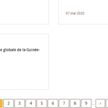
07 mai 2025
e globale de la Guinée-
urrent
Page
2
Page
3
Page
4
Page
5
Page
6
Page
7
Page
8
Page
9
Next
›
…