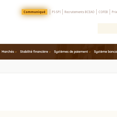
Menu
Communiqué
PI-SPI
Recrutements BCEAO
COFEB
Pri
Top
Marchés
Stabilité financière
Systèmes de paiement
Système bancair