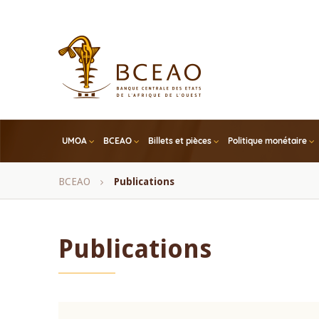
Skip
to
main
content
UMOA
BCEAO
Billets et pièces
Politique monétaire
Fil
BCEAO
Publications
d'Ariane
Publications