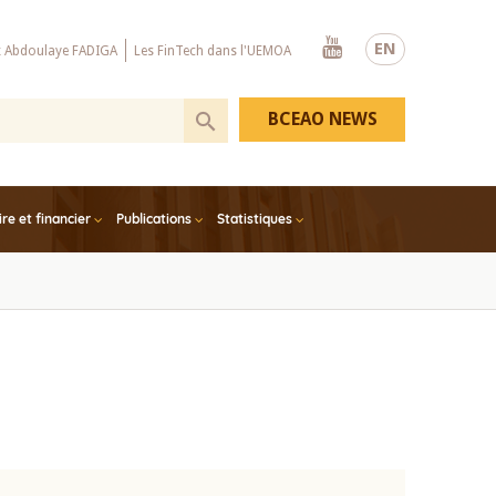
Youtube
EN
x Abdoulaye FADIGA
Les FinTech dans l'UEMOA
BCEAO NEWS
e et financier
Publications
Statistiques