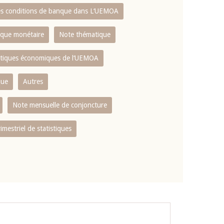
es conditions de banque dans L‘UEMOA
tique monétaire
Note thématique
istiques économiques de l‘UEMOA
que
Autres
Note mensuelle de conjoncture
rimestriel de statistiques