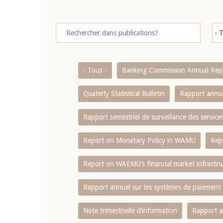
- Tous -
Banking Commission Annual Rep
Quaterly Statistical Bulletin
Rapport annue
Rapport semestriel de surveillance des servic
Report on Monetary Policy in WAMU
Rep
Report on WAEMU’s financial market infrastru
Rapport annuel sur les systèmes de paiement
Note trimestrielle d‘information
Rapport a