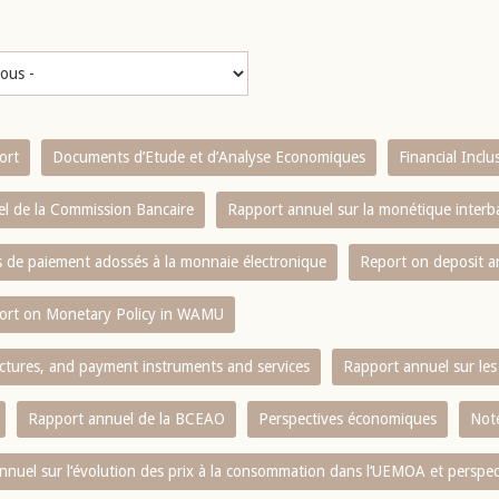
ort
Documents d’Etude et d’Analyse Economiques
Financial Incl
l de la Commission Bancaire
Rapport annuel sur la monétique inter
es de paiement adossés à la monnaie électronique
Report on deposit 
ort on Monetary Policy in WAMU
ctures, and payment instruments and services
Rapport annuel sur les 
Rapport annuel de la BCEAO
Perspectives économiques
Note
nnuel sur l‘évolution des prix à la consommation dans l‘UEMOA et perspec