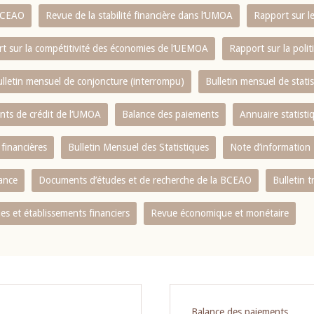
 BCEAO
Revue de la stabilité financière dans l‘UMOA
Rapport sur l
t sur la compétitivité des économies de l‘UEMOA
Rapport sur la poli
lletin mensuel de conjoncture (interrompu)
Bulletin mensuel de stat
ents de crédit de l‘UMOA
Balance des paiements
Annuaire statisti
 financières
Bulletin Mensuel des Statistiques
Note d’information
nance
Documents d’études et de recherche de la BCEAO
Bulletin t
s et établissements financiers
Revue économique et monétaire
Balance des paiements