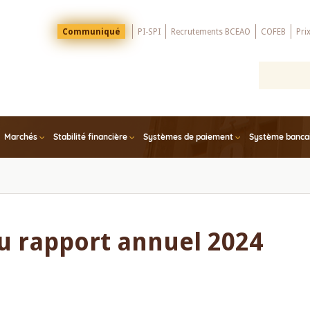
Menu
Communiqué
PI-SPI
Recrutements BCEAO
COFEB
Pri
Top
Marchés
Stabilité financière
Systèmes de paiement
Système bancair
u rapport annuel 2024