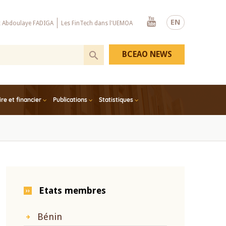
Youtube
EN
x Abdoulaye FADIGA
Les FinTech dans l'UEMOA
BCEAO NEWS
e et financier
Publications
Statistiques
Etats membres
Bénin