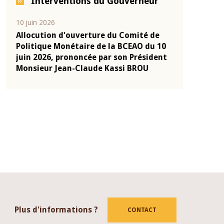
Interventions du Gouverneur
04 mars 2026
22 juillet 2026
e
Allocution d'ouverture du Comité de
Mot introduc
 10
Politique Monétaire de la BCEAO du 4
Claude Kassi
ent
mars 2026, prononcée par son Président
de présentat
Monsieur Jean-Claude Kassi BROU
de la BCEAO
Plus d'informations ?
CONTACT