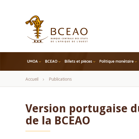
Skip
to
main
content
UMOA
BCEAO
Billets et pièces
Politique monétaire
Fil
Accueil
Publications
d'Ariane
Version portugaise d
de la BCEAO