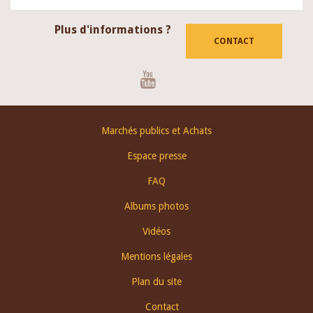
Plus d'informations ?
CONTACT
Youtube
Footer
Marchés publics et Achats
menu
Espace presse
FAQ
Albums photos
Vidéos
Mentions légales
Plan du site
Contact