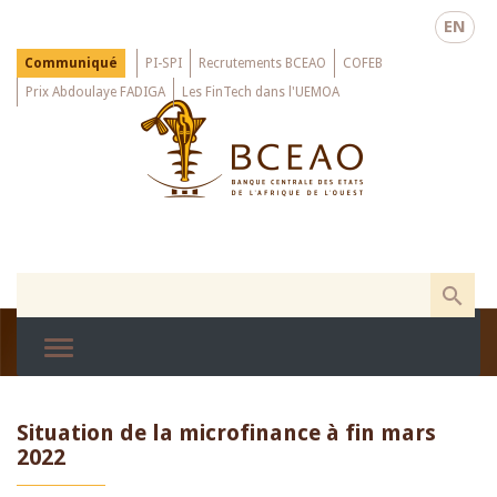
Skip
EN
to
main
Menu
Communiqué
PI-SPI
Recrutements BCEAO
COFEB
Top
content
Prix Abdoulaye FADIGA
Les FinTech dans l'UEMOA
Situation de la microfinance à fin mars
2022