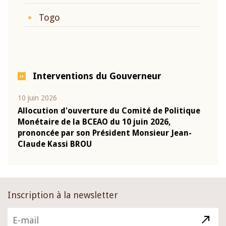
Togo
Interventions du Gouverneur
10 juin 2026
04 m
e
Allocution d'ouverture du Comité de Politique
Allo
Monétaire de la BCEAO du 10 juin 2026,
Moné
prononcée par son Président Monsieur Jean-
pron
Claude Kassi BROU
Clau
Inscription à la newsletter