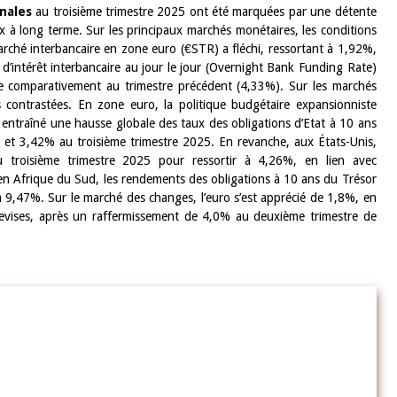
nales
au troisième trimestre 2025 ont été marquées par une détente
x à long terme. Sur les principaux marchés monétaires, les conditions
10 juin 2026
marché interbancaire en zone euro (€STR) a fléchi, ressortant à 1,92%,
u Gouverneur Jean-
Allocution d'ouverture du Comité d
 d’intérêt interbancaire au jour le jour (Overnight Bank Funding Rate)
lors de la cérémonie
Politique Monétaire de la BCEAO du
sse comparativement au trimestre précédent (4,33%). Sur les marchés
 rapport annuel 2025
juin 2026, prononcée par son Présid
s contrastées. En zone euro, la politique budgétaire expansionniste
Monsieur Jean-Claude Kassi BROU
 entraîné une hausse globale des taux des obligations d’Etat à 10 ans
 et 3,42% au troisième trimestre 2025. En revanche, aux États-Unis,
 troisième trimestre 2025 pour ressortir à 4,26%, en lien avec
en Afrique du Sud, les rendements des obligations à 10 ans du Trésor
 à 9,47%. Sur le marché des changes, l’euro s’est apprécié de 1,8%, en
s devises, après un raffermissement de 4,0% au deuxième trimestre de