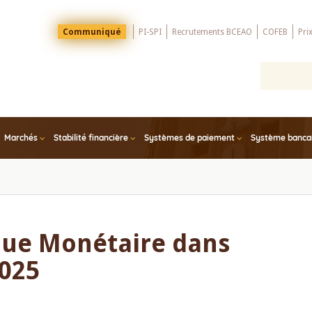
Menu
Communiqué
PI-SPI
Recrutements BCEAO
COFEB
Pri
Top
Marchés
Stabilité financière
Systèmes de paiement
Système bancair
ique Monétaire dans
025