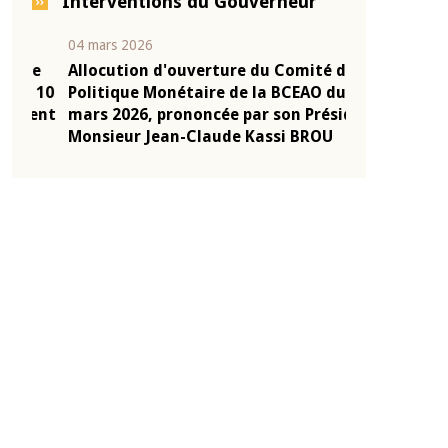
Interventions du Gouverneur
04 mars 2026
22 juillet 2026
e
Allocution d'ouverture du Comité de
Mot introduc
 10
Politique Monétaire de la BCEAO du 4
Claude Kassi
ent
mars 2026, prononcée par son Président
de présentat
Monsieur Jean-Claude Kassi BROU
de la BCEAO