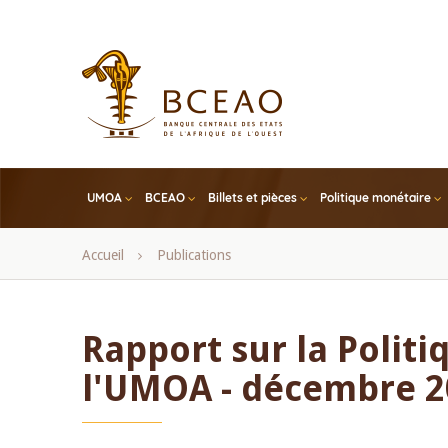
Skip
to
main
content
UMOA
BCEAO
Billets et pièces
Politique monétaire
Fil
Accueil
Publications
d'Ariane
Rapport sur la Polit
l'UMOA - décembre 2