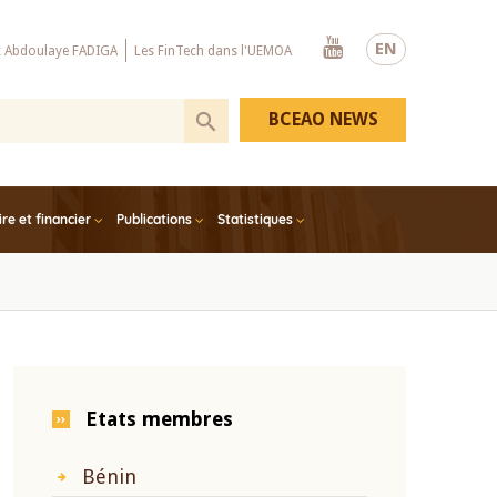
Youtube
EN
x Abdoulaye FADIGA
Les FinTech dans l'UEMOA
BCEAO NEWS
e et financier
Publications
Statistiques
Etats membres
Bénin