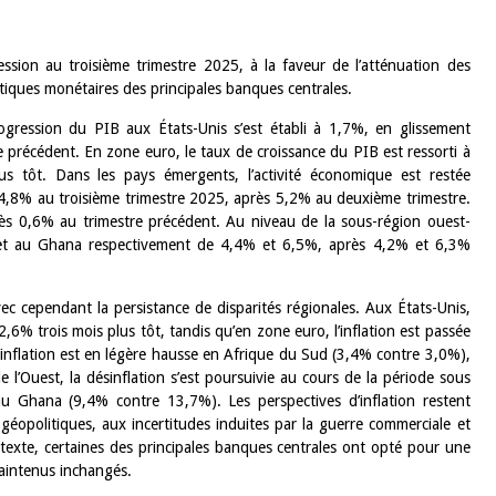
ssion au troisième trimestre 2025, à la faveur de l’atténuation des
tiques monétaires des principales banques centrales.
ogression du PIB aux États-Unis s’est établi à 1,7%, en glissement
e précédent. En zone euro, le taux de croissance du PIB est ressorti à
 tôt. Dans les pays émergents, l’activité économique est restée
4,8% au troisième trimestre 2025, après 5,2% au deuxième trimestre.
rès 0,6% au trimestre précédent. Au niveau de la sous-région ouest-
ria et au Ghana respectivement de 4,4% et 6,5%, après 4,2% et 6,3%
vec cependant la persistance de disparités régionales. Aux États-Unis,
6% trois mois plus tôt, tandis qu’en zone euro, l’inflation est passée
inflation est en légère hausse en Afrique du Sud (3,4% contre 3,0%),
l’Ouest, la désinflation s’est poursuivie au cours de la période sous
 Ghana (9,4% contre 13,7%). Les perspectives d’inflation restent
 géopolitiques, aux incertitudes induites par la guerre commerciale et
texte, certaines des principales banques centrales ont opté pour une
maintenus inchangés.