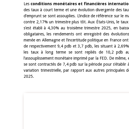
Les
conditions monétaires et financières internatio
des taux à court terme et une évolution divergente des tau
4 mars 2026
22 juillet 2026
d’emprunt se sont assouplies. L’indice de référence sur le 
llocution d'ouverture du Comité de
Mot introductif d
contre 2,17% un trimestre plus tôt. Aux États-Unis, le taux
olitique Monétaire de la BCEAO du 4
Claude Kassi BROU 
s’est établi à 4,30% au troisième trimestre 2025, en bai
ars 2026, prononcée par son Président
de présentation du
obligataires, les rendements ont enregistré des évolution
onsieur Jean-Claude Kassi BROU
de la BCEAO
menée en Allemagne et l’incertitude politique en France ont
de respectivement 9,4 pdb et 3,7 pdb, les situant à 2,69%
les taux à long terme se sont repliés de 10,2 pdb au
l’assouplissement monétaire imprimé par la FED. De même, 
se sont contractés de 7,4 pdb sur la période pour s’établir
variation trimestrielle, par rapport aux autres principale
2025.