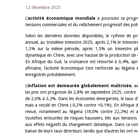
12 décembre 2025
L’
activité économique mondiale
a poursuivi sa progre
tensions commerciales et du relâchement progressif des poli
Selon les dernières données disponibles, le rythme de pr
annuel, au troisième trimestre 2025, après 2,1% le trimestr
1,3% sur la même période, après 1,5% un trimestre plus
dynamique en Chine, avec une hausse de la production de 
En Afrique du Sud, la croissance est ressortie à 0,4%, ap
africaine, l’activité économique s’est renforcée au Nige
enregistrés précédemment.
L’
inflation est demeurée globalement maîtrisée
, a
les prix ont progressé de 2,8% en septembre 2025, contre 2,
de 2,0% à 2,2%. Dans les économies émergentes, le taux d’
mais a reculé en Chine (-0,3% contre +0,1%). En Afrique de 
revue, notamment au Nigeria (18,0% contre 22,2%) et au
toutefois entourées de risques haussiers, liés aux tensions
aux effets négatifs du changement climatique. Dans ce con
baisse de leurs taux directeurs tandis que d’autres les ont 