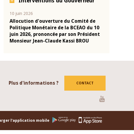
Interventions du Gouverneur
04 mars 2026
22 juillet 2026
de
Allocution d'ouverture du Comité de
Mot introdu
 10
Politique Monétaire de la BCEAO du 4
Claude Kassi
ent
mars 2026, prononcée par son Président
de présentat
Monsieur Jean-Claude Kassi BROU
de la BCEAO
Plus d'informations ?
CONTACT
Youtube
rger l'application mobile