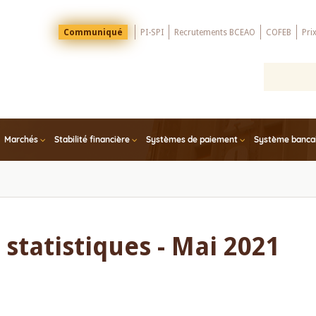
Menu
Communiqué
PI-SPI
Recrutements BCEAO
COFEB
Pri
Top
Marchés
Stabilité financière
Systèmes de paiement
Système bancair
statistiques - Mai 2021