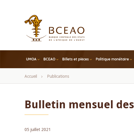
Skip
to
main
content
UMOA
BCEAO
Billets et pièces
Politique monétaire
Fil
Accueil
Publications
d'Ariane
Bulletin mensuel des 
05 juillet 2021