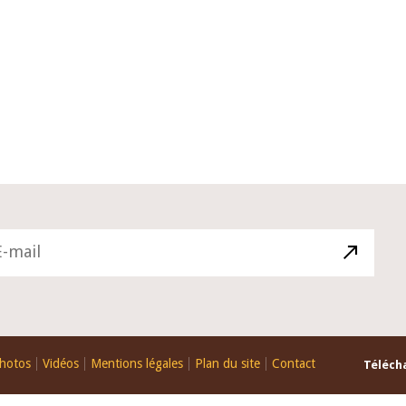
10 juin 2026
u Gouverneur Jean-
Allocution d'ouverture du Comité 
 lors de la cérémonie
Politique Monétaire de la BCEAO du
u rapport annuel 2025
juin 2026, prononcée par son Présid
Monsieur Jean-Claude Kassi BROU
hotos
Vidéos
Mentions légales
Plan du site
Contact
Télécha