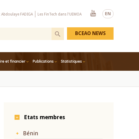
Youtube
EN
x Abdoulaye FADIGA
Les FinTech dans l'UEMOA
BCEAO NEWS
e et financier
Publications
Statistiques
Etats membres
Bénin