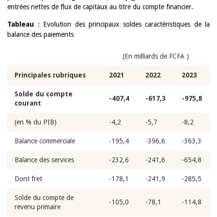
entrées nettes de flux de capitaux au titre du compte financier.
Tableau
: Evolution des principaux soldes caractéristiques de la
balance des paiements
(En milliards de FCFA )
Principales rubriques
2021
2022
2023
Solde du compte
-407,4
-617,3
-975,8
courant
(en % du PIB)
-4,2
-5,7
-8,2
Balance commerciale
-195,4
-396,6
-363,3
Balance des services
-232,6
-241,6
-654,8
Dont fret
-178,1
-241,9
-285,5
Solde du compte de
-105,0
-78,1
-114,8
revenu primaire