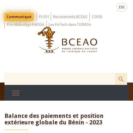
Skip
EN
to
main
Menu
Communiqué
PI-SPI
Recrutements BCEAO
COFEB
Top
content
Prix Abdoulaye FADIGA
Les FinTech dans l'UEMOA
Balance des paiements et position
extérieure globale du Bénin - 2023