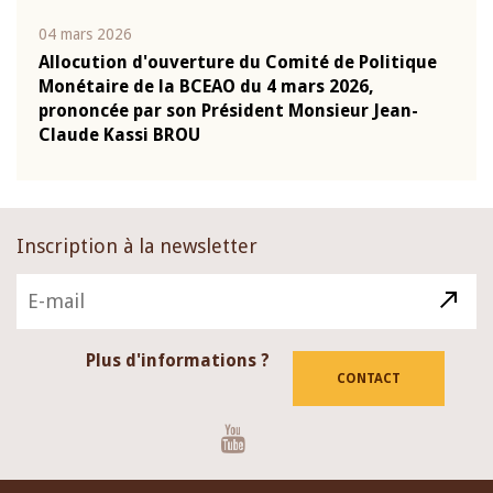
04 mars 2026
22 ju
que
Allocution d'ouverture du Comité de Politique
Mot 
Monétaire de la BCEAO du 4 mars 2026,
Kass
-
prononcée par son Président Monsieur Jean-
prés
Claude Kassi BROU
BCE
Inscription à la newsletter
Plus d'informations ?
CONTACT
Youtube