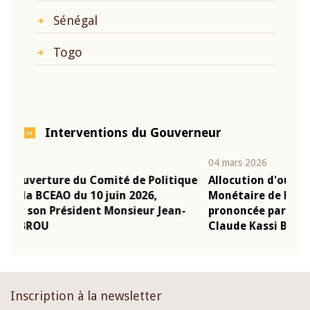
Sénégal
Togo
Interventions du Gouverneur
04 mars 2026
22 
tique
Allocution d'ouverture du Comité de Politique
Mo
Monétaire de la BCEAO du 4 mars 2026,
Ka
an-
prononcée par son Président Monsieur Jean-
pr
Claude Kassi BROU
B
Inscription à la newsletter