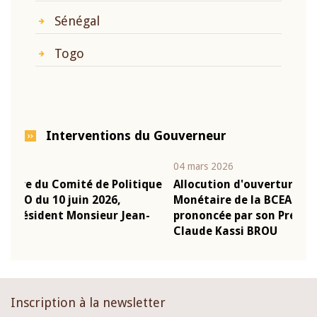
Sénégal
Togo
Interventions du Gouverneur
04 mars 2026
22 j
ique
Allocution d'ouverture du Comité de Politique
Mot
Monétaire de la BCEAO du 4 mars 2026,
Kas
n-
prononcée par son Président Monsieur Jean-
pré
Claude Kassi BROU
BC
Inscription à la newsletter