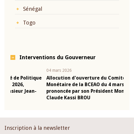
Sénégal
Togo
Interventions du Gouverneur
04 mars 2026
22 ju
que
Allocution d'ouverture du Comité de Politique
Mot 
Monétaire de la BCEAO du 4 mars 2026,
Kass
-
prononcée par son Président Monsieur Jean-
prés
Claude Kassi BROU
BCE
Inscription à la newsletter