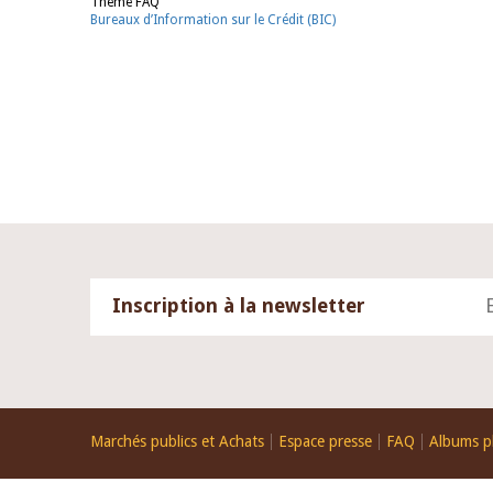
Thème FAQ
Bureaux d’Information sur le Crédit (BIC)
04 mars 2026
22 juillet 2026
Allocution d'ouverture du Comité de
Mot introductif 
Politique Monétaire de la BCEAO du 4
Claude Kassi BRO
mars 2026, prononcée par son Président
de présentation 
Monsieur Jean-Claude Kassi BROU
de la BCEAO
Inscription à la newsletter
Footer
Marchés publics et Achats
Espace presse
FAQ
Albums p
menu