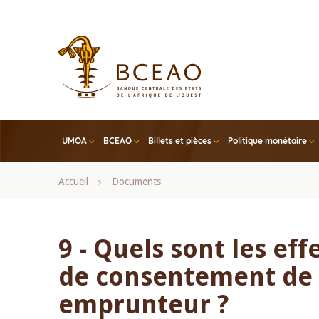
Skip
to
main
content
UMOA
BCEAO
Billets et pièces
Politique monétaire
Fil
Accueil
Documents
d'Ariane
9 - Quels sont les ef
de consentement de 
emprunteur ?