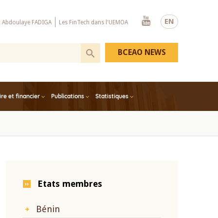
Youtube
EN
x Abdoulaye FADIGA
Les FinTech dans l'UEMOA
BCEAO NEWS
e et financier
Publications
Statistiques
Etats membres
Bénin