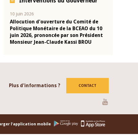
Interventions du Gouverneur
04 mars 2026
22 juillet 202
 de
Allocution d'ouverture du Comité de
Mot introd
u 10
Politique Monétaire de la BCEAO du 4
Claude Kas
ident
mars 2026, prononcée par son Président
de présent
Monsieur Jean-Claude Kassi BROU
de la BCEA
Plus d'informations ?
CONTACT
Youtube
rger l'application mobile