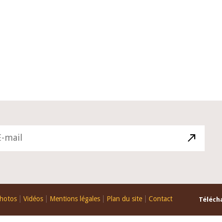
10 juin 2026
du Gouverneur Jean-
Allocution d'ouverture du Comité
U lors de la cérémonie
Politique Monétaire de la BCEAO d
du rapport annuel 2025
juin 2026, prononcée par son Prés
Monsieur Jean-Claude Kassi BROU
hotos
Vidéos
Mentions légales
Plan du site
Contact
Télécha