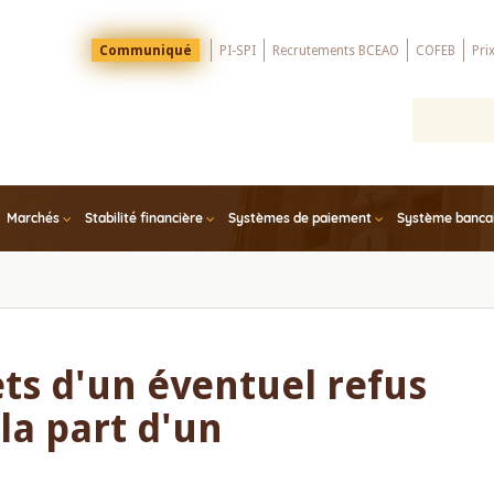
Menu
Communiqué
PI-SPI
Recrutements BCEAO
COFEB
Pri
Top
Marchés
Stabilité financière
Systèmes de paiement
Système bancair
fets d'un éventuel refus
la part d'un