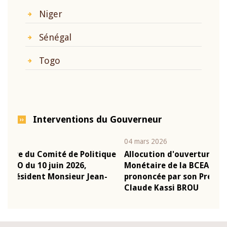
Niger
Sénégal
Togo
Interventions du Gouverneur
04 mars 2026
22 ju
que
Allocution d'ouverture du Comité de Politique
Mot 
Monétaire de la BCEAO du 4 mars 2026,
Kass
-
prononcée par son Président Monsieur Jean-
prés
Claude Kassi BROU
BCE