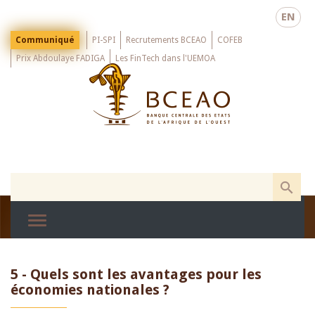
Skip
EN
to
main
Menu
Communiqué
PI-SPI
Recrutements BCEAO
COFEB
Top
content
Prix Abdoulaye FADIGA
Les FinTech dans l'UEMOA
5 - Quels sont les avantages pour les
économies nationales ?