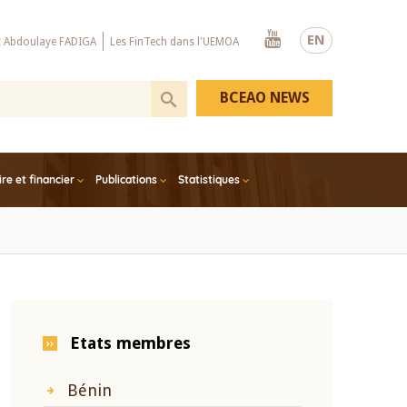
Youtube
EN
x Abdoulaye FADIGA
Les FinTech dans l'UEMOA
BCEAO NEWS
e et financier
Publications
Statistiques
Etats membres
Bénin