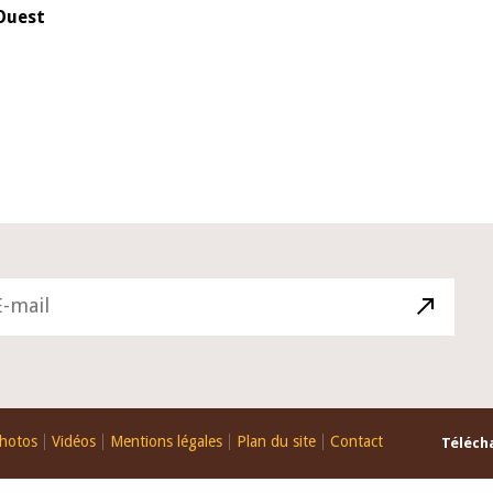
'Ouest
10 juin 2026
du Gouverneur Jean-
Allocution d'ouverture du Comité 
 lors de la cérémonie
Politique Monétaire de la BCEAO d
u rapport annuel 2025
juin 2026, prononcée par son Prési
Monsieur Jean-Claude Kassi BROU
hotos
Vidéos
Mentions légales
Plan du site
Contact
Télécha