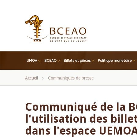
Skip
to
main
content
UMOA
BCEAO
Billets et pièces
Politique monétaire
Fil
Accueil
Communiqués de presse
d'Ariane
Communiqué de la BC
l'utilisation des bil
dans l'espace UEMO