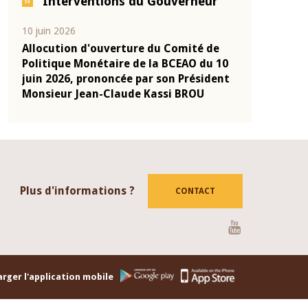
Interventions du Gouverneur
04 mars 2026
22 juillet 2026
de
Allocution d'ouverture du Comité de
Mot introdu
u 10
Politique Monétaire de la BCEAO du 4
Claude Kass
dent
mars 2026, prononcée par son Président
de présenta
Monsieur Jean-Claude Kassi BROU
de la BCEAO
Plus d'informations ?
CONTACT
Youtube
rger l'application mobile