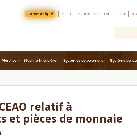
Menu
Communiqué
PI-SPI
Recrutements BCEAO
COFEB
Pri
Top
Marchés
Stabilité financière
Systèmes de paiement
Système bancair
EAO relatif à
lets et pièces de monnaie
A