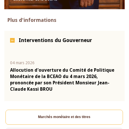
Plus d'informations
Interventions du Gouverneur
04 mars 2026
22 ju
que
Allocution d'ouverture du Comité de Politique
Mot 
Monétaire de la BCEAO du 4 mars 2026,
Kass
-
prononcée par son Président Monsieur Jean-
prés
Claude Kassi BROU
BCE
Marchés monétaire et des titres