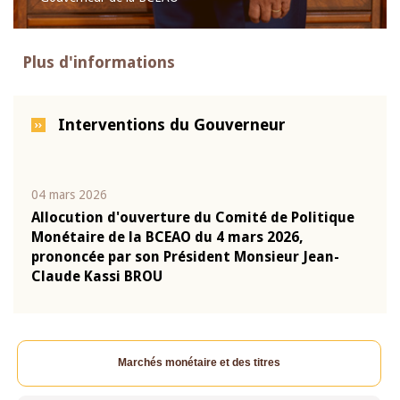
Plus d'informations
Interventions du Gouverneur
04 mars 2026
22 ju
que
Allocution d'ouverture du Comité de Politique
Mot 
Monétaire de la BCEAO du 4 mars 2026,
Kass
-
prononcée par son Président Monsieur Jean-
prés
Claude Kassi BROU
BCE
Marchés monétaire et des titres