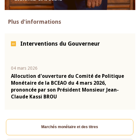
Plus d'informations
Interventions du Gouverneur
04 mars 2026
22 ju
que
Allocution d'ouverture du Comité de Politique
Mot 
Monétaire de la BCEAO du 4 mars 2026,
Kass
-
prononcée par son Président Monsieur Jean-
prés
Claude Kassi BROU
BCE
Marchés monétaire et des titres