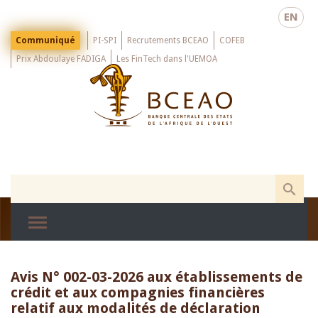
Skip
EN
to
main
Menu
Communiqué
PI-SPI
Recrutements BCEAO
COFEB
Top
content
Prix Abdoulaye FADIGA
Les FinTech dans l'UEMOA
Avis N° 002-03-2026 aux établissements de
crédit et aux compagnies financières
relatif aux modalités de déclaration