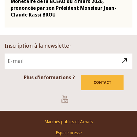
Monétaire de la BCEAO du 4 mars 2026,
Kass
-
prononcée par son Président Monsieur Jean-
prés
Claude Kassi BROU
BCE
Inscription à la newsletter
Plus d'informations ?
CONTACT
Youtube
Footer
Marchés publics et Achats
menu
Espace presse