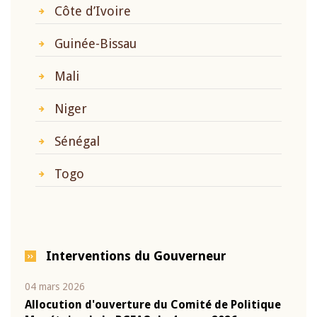
Côte d’Ivoire
Guinée-Bissau
Mali
Niger
Sénégal
Togo
Interventions du Gouverneur
04 mars 2026
22 ju
que
Allocution d'ouverture du Comité de Politique
Mot 