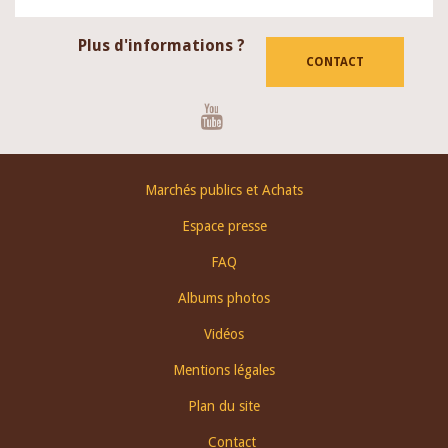
Plus d'informations ?
CONTACT
Youtube
Footer
Marchés publics et Achats
menu
Espace presse
FAQ
Albums photos
Vidéos
Mentions légales
Plan du site
Contact