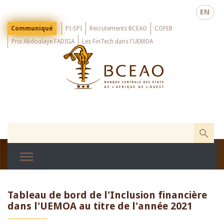
Skip
EN
to
main
Menu
Communiqué
PI-SPI
Recrutements BCEAO
COFEB
Top
content
Prix Abdoulaye FADIGA
Les FinTech dans l'UEMOA
Tableau de bord de l'Inclusion financière
dans l'UEMOA au titre de l'année 2021