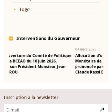
Togo
Interventions du Gouverneur
04 mars 2026
22 ju
que
Allocution d'ouverture du Comité de Politique
Mot
Monétaire de la BCEAO du 4 mars 2026,
Kas
-
prononcée par son Président Monsieur Jean-
pré
Claude Kassi BROU
BCE
Inscription à la newsletter