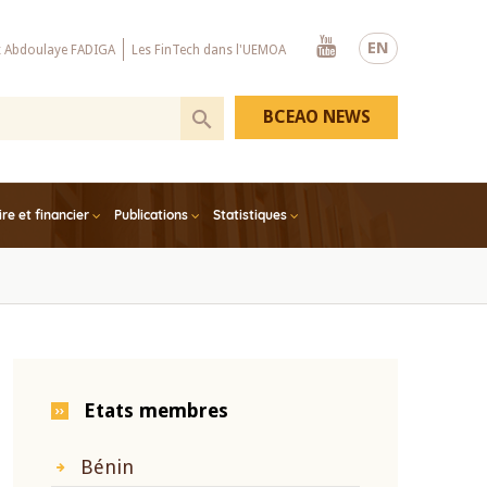
Youtube
EN
x Abdoulaye FADIGA
Les FinTech dans l'UEMOA
BCEAO NEWS
e et financier
Publications
Statistiques
Etats membres
Bénin