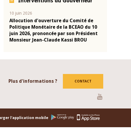
Interventions du Gouverneur
10 juin 2026
04 mars 2026
-
Allocution d'ouverture du Comité de
Allocution d
onie
Politique Monétaire de la BCEAO du 10
Politique Mo
2025
juin 2026, prononcée par son Président
mars 2026, p
Monsieur Jean-Claude Kassi BROU
Monsieur Je
Plus d'informations ?
CONTACT
Youtube
rger l'application mobile