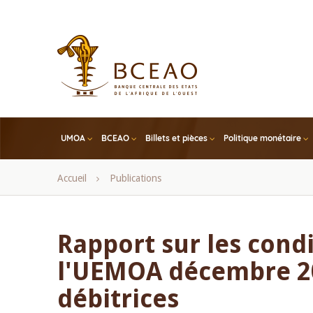
Skip
to
main
content
UMOA
BCEAO
Billets et pièces
Politique monétaire
Fil
Accueil
Publications
d'Ariane
Rapport sur les cond
l'UEMOA décembre 20
débitrices