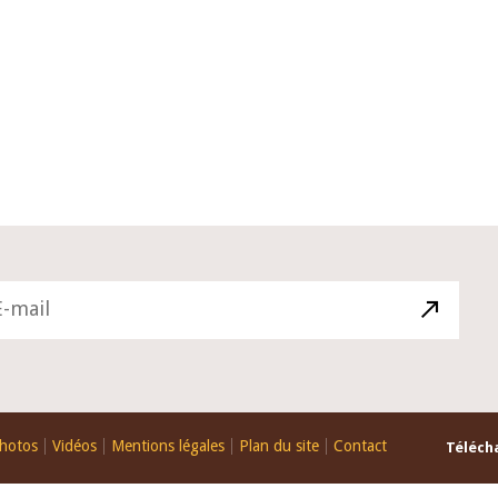
22 juillet 2026
ture du Comité de
Mot introductif du Gouverneur Jean
e de la BCEAO du 4
Claude Kassi BROU lors de la cérém
ée par son Président
de présentation du rapport annuel 
ude Kassi BROU
de la BCEAO
hotos
Vidéos
Mentions légales
Plan du site
Contact
Télécha