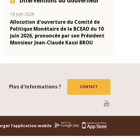
Interventions du Gouverneur
10 juin 2026
04 mars 2026
-
Allocution d'ouverture du Comité de
Allocution d
onie
Politique Monétaire de la BCEAO du 10
Politique Mo
2025
juin 2026, prononcée par son Président
mars 2026, p
Monsieur Jean-Claude Kassi BROU
Monsieur Je
Plus d'informations ?
CONTACT
Youtube
rger l'application mobile