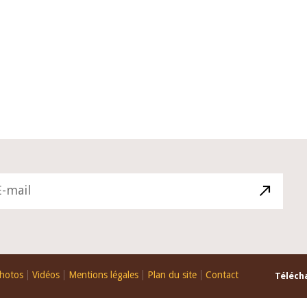
22 juillet 2026
ture du Comité de
Mot introductif du Gouverneur Jean
e de la BCEAO du 4
Claude Kassi BROU lors de la cérém
ée par son Président
de présentation du rapport annuel 
ude Kassi BROU
de la BCEAO
hotos
Vidéos
Mentions légales
Plan du site
Contact
Télécha