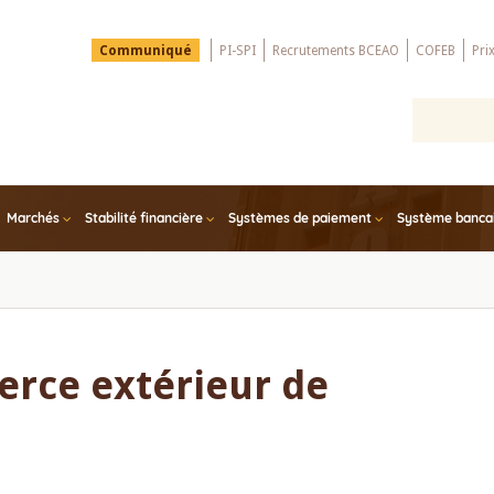
Menu
Communiqué
PI-SPI
Recrutements BCEAO
COFEB
Pri
Top
Marchés
Stabilité financière
Systèmes de paiement
Système bancair
erce extérieur de