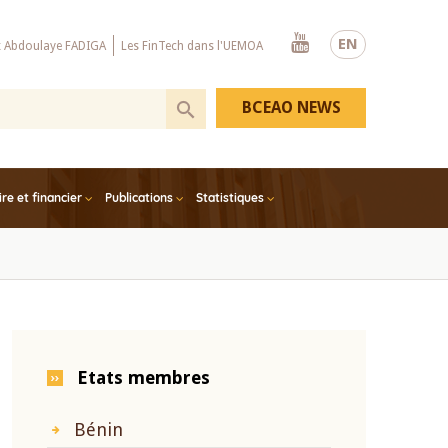
Youtube
EN
x Abdoulaye FADIGA
Les FinTech dans l'UEMOA
BCEAO NEWS
e et financier
Publications
Statistiques
Etats membres
Bénin