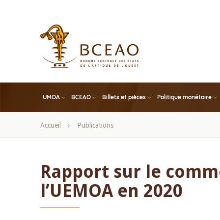
Skip
to
main
content
UMOA
BCEAO
Billets et pièces
Politique monétaire
Fil
Accueil
Publications
d'Ariane
Rapport sur le comm
l’UEMOA en 2020