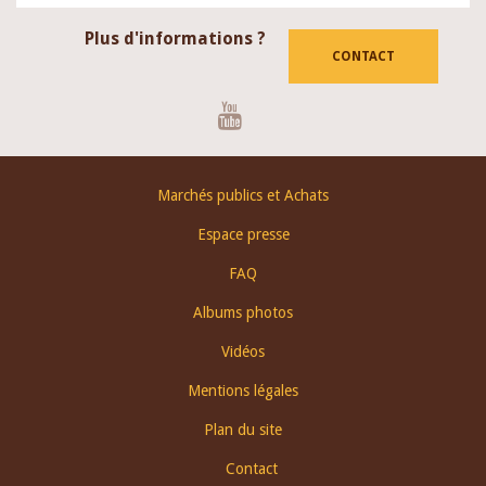
Plus d'informations ?
CONTACT
Youtube
Footer
Marchés publics et Achats
menu
Espace presse
FAQ
Albums photos
Vidéos
Mentions légales
Plan du site
Contact