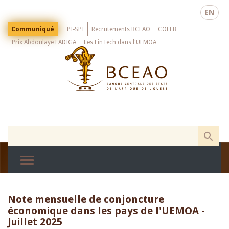
Skip
EN
to
main
Menu
Communiqué
PI-SPI
Recrutements BCEAO
COFEB
Top
content
Prix Abdoulaye FADIGA
Les FinTech dans l'UEMOA
Note mensuelle de conjoncture
économique dans les pays de l'UEMOA -
Juillet 2025