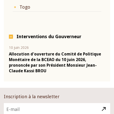
Togo
Interventions du Gouverneur
10 juin 2026
04 m
e
Allocution d'ouverture du Comité de Politique
Allo
Monétaire de la BCEAO du 10 juin 2026,
Moné
prononcée par son Président Monsieur Jean-
pron
Claude Kassi BROU
Clau
Inscription à la newsletter