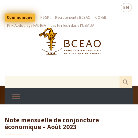
Skip
EN
to
main
Menu
Communiqué
PI-SPI
Recrutements BCEAO
COFEB
Top
content
Prix Abdoulaye FADIGA
Les FinTech dans l'UEMOA
Note mensuelle de conjoncture
économique – Août 2023