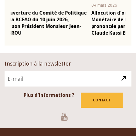
04 mars 2026
22 j
ique
Allocution d'ouverture du Comité de Politique
Mot
Monétaire de la BCEAO du 4 mars 2026,
Kas
n-
prononcée par son Président Monsieur Jean-
pré
Claude Kassi BROU
BC
Inscription à la newsletter
Plus d'informations ?
CONTACT
Youtube