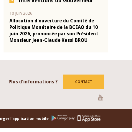
Interventions du Gouverneur
04 mars 2026
22 juillet 2026
e
Allocution d'ouverture du Comité de
Mot introduc
 10
Politique Monétaire de la BCEAO du 4
Claude Kassi
ent
mars 2026, prononcée par son Président
de présentat
Monsieur Jean-Claude Kassi BROU
de la BCEAO
Plus d'informations ?
CONTACT
Youtube
rger l'application mobile