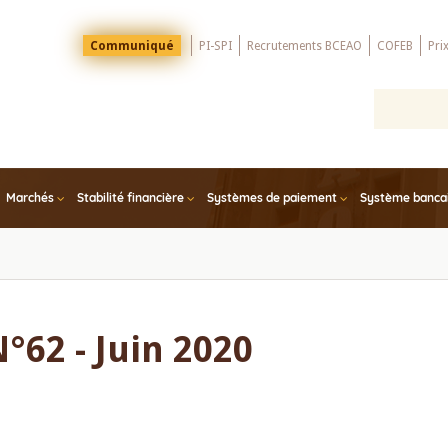
Menu
Communiqué
PI-SPI
Recrutements BCEAO
COFEB
Pri
Top
Marchés
Stabilité financière
Systèmes de paiement
Système bancair
°62 - Juin 2020