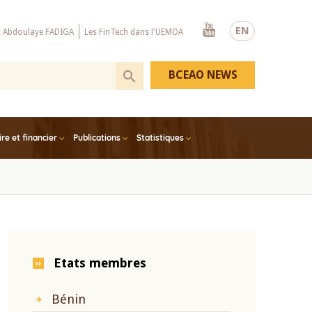
Youtube
EN
x Abdoulaye FADIGA
Les FinTech dans l'UEMOA
BCEAO NEWS
e et financier
Publications
Statistiques
Etats membres
Bénin