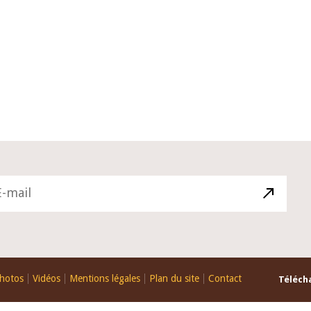
10 juin 2026
u Gouverneur Jean-
Allocution d'ouverture du Comité d
lors de la cérémonie
Politique Monétaire de la BCEAO du
u rapport annuel 2025
juin 2026, prononcée par son Présid
Monsieur Jean-Claude Kassi BROU
hotos
Vidéos
Mentions légales
Plan du site
Contact
Télécha