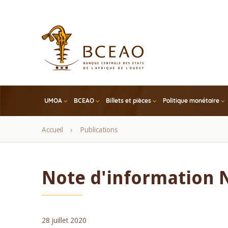
Skip
to
main
content
UMOA
BCEAO
Billets et pièces
Politique monétaire
Fil
Accueil
Publications
d'Ariane
Note d'information N
28 juillet 2020