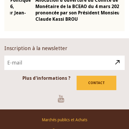
que
Allocution d'ouverture du Comité de Politique
Mot 
Monétaire de la BCEAO du 4 mars 2026,
Kass
-
prononcée par son Président Monsieur Jean-
prés
Claude Kassi BROU
BCE
Inscription à la newsletter
Plus d'informations ?
CONTACT
Youtube
Footer
Marchés publics et Achats
menu