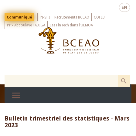
Skip
EN
to
main
Menu
Communiqué
PI-SPI
Recrutements BCEAO
COFEB
Top
content
Prix Abdoulaye FADIGA
Les FinTech dans l'UEMOA
Bulletin trimestriel des statistiques - Mars
2023