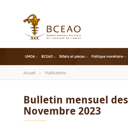
Skip
to
main
content
UMOA
BCEAO
Billets et pièces
Politique monétaire
Fil
Accueil
Publications
d'Ariane
Bulletin mensuel des 
Novembre 2023