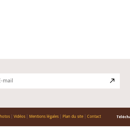
10 juin 2026
du Gouverneur Jean-
Allocution d'ouverture du Comité 
 lors de la cérémonie
Politique Monétaire de la BCEAO d
u rapport annuel 2025
juin 2026, prononcée par son Prési
Monsieur Jean-Claude Kassi BROU
hotos
Vidéos
Mentions légales
Plan du site
Contact
Télécha