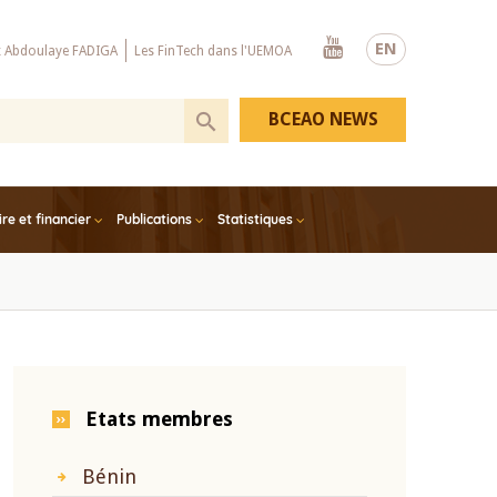
Youtube
EN
x Abdoulaye FADIGA
Les FinTech dans l'UEMOA
BCEAO NEWS
e et financier
Publications
Statistiques
Etats membres
Bénin