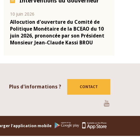
Interventions du Gouverneur
04 mars 2026
22 juillet 2026
de
Allocution d'ouverture du Comité de
Mot introdu
u 10
Politique Monétaire de la BCEAO du 4
Claude Kass
dent
mars 2026, prononcée par son Président
de présenta
Monsieur Jean-Claude Kassi BROU
de la BCEAO
Plus d'informations ?
CONTACT
Youtube
rger l'application mobile