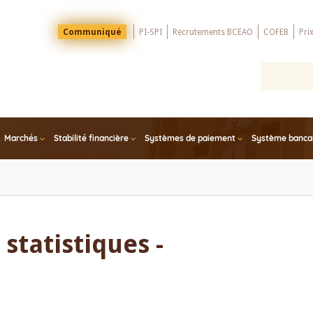
Menu
Communiqué
PI-SPI
Recrutements BCEAO
COFEB
Pri
Top
Marchés
Stabilité financière
Systèmes de paiement
Système bancair
statistiques -