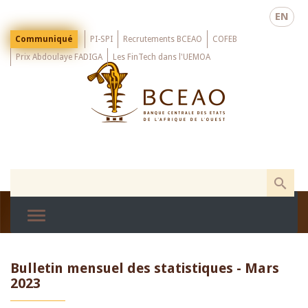
Skip
EN
to
main
Menu
Communiqué
PI-SPI
Recrutements BCEAO
COFEB
Top
content
Prix Abdoulaye FADIGA
Les FinTech dans l'UEMOA
Bulletin mensuel des statistiques - Mars
2023