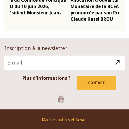
que
Allocution d'ouverture du Comité de Politique
Mot
Monétaire de la BCEAO du 4 mars 2026,
Kas
-
prononcée par son Président Monsieur Jean-
pré
Claude Kassi BROU
BCE
Inscription à la newsletter
Plus d'informations ?
CONTACT
Youtube
Footer
Marchés publics et Achats
menu