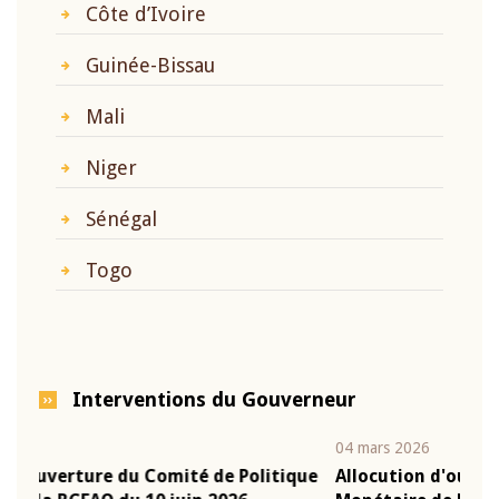
Côte d’Ivoire
Guinée-Bissau
Mali
Niger
Sénégal
Togo
Interventions du Gouverneur
04 mars 2026
22 j
ique
Allocution d'ouverture du Comité de Politique
Mot