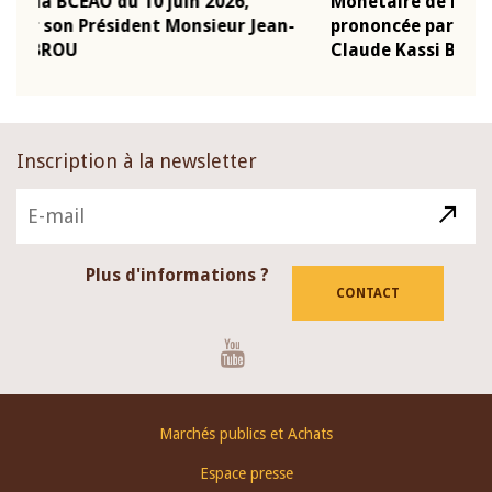
Monétaire de la BCEAO du 4 mars 2026,
Kas
n-
prononcée par son Président Monsieur Jean-
pré
Claude Kassi BROU
BC
Inscription à la newsletter
Plus d'informations ?
CONTACT
Youtube
Footer
Marchés publics et Achats
menu
Espace presse