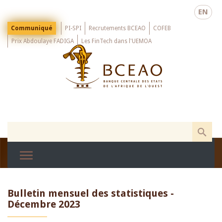
Skip
EN
to
main
Menu
Communiqué
PI-SPI
Recrutements BCEAO
COFEB
Top
content
Prix Abdoulaye FADIGA
Les FinTech dans l'UEMOA
Bulletin mensuel des statistiques -
Décembre 2023