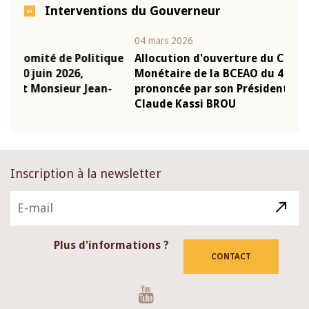
Interventions du Gouverneur
04 mars 2026
22 ju
que
Allocution d'ouverture du Comité de Politique
Mot 
Monétaire de la BCEAO du 4 mars 2026,
Kass
-
prononcée par son Président Monsieur Jean-
prés
Claude Kassi BROU
BCE
Inscription à la newsletter
Plus d'informations ?
CONTACT
Youtube