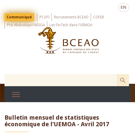
Skip
EN
to
main
Menu
Communiqué
PI-SPI
Recrutements BCEAO
COFEB
Top
content
Prix Abdoulaye FADIGA
Les FinTech dans l'UEMOA
Bulletin mensuel de statistiques
économique de l’UEMOA - Avril 2017