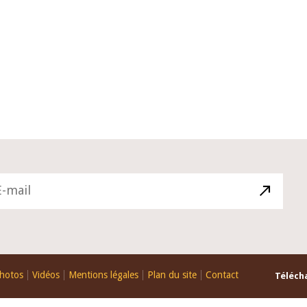
10 juin 2026
du Gouverneur Jean-
Allocution d'ouverture du Comité 
 lors de la cérémonie
Politique Monétaire de la BCEAO d
u rapport annuel 2025
juin 2026, prononcée par son Prési
Monsieur Jean-Claude Kassi BROU
hotos
Vidéos
Mentions légales
Plan du site
Contact
Télécha