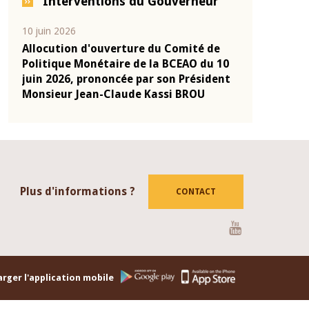
Interventions du Gouverneur
04 mars 2026
22 juillet 2026
de
Allocution d'ouverture du Comité de
Mot introdu
u 10
Politique Monétaire de la BCEAO du 4
Claude Kass
dent
mars 2026, prononcée par son Président
de présenta
Monsieur Jean-Claude Kassi BROU
de la BCEAO
Plus d'informations ?
CONTACT
Youtube
rger l'application mobile