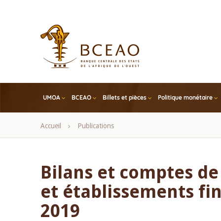
Skip
to
main
content
UMOA
BCEAO
Billets et pièces
Politique monétaire
Fil
Accueil
Publications
d'Ariane
Bilans et comptes de
et établissements fi
2019