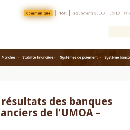
Menu
Communiqué
PI-SPI
Recrutements BCEAO
COFEB
Pri
Top
Marchés
Stabilité financière
Systèmes de paiement
Système bancair
 résultats des banques
nanciers de l'UMOA –