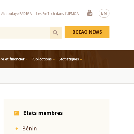
Youtube
EN
x Abdoulaye FADIGA
Les FinTech dans l'UEMOA
BCEAO NEWS
e et financier
Publications
Statistiques
Etats membres
Bénin