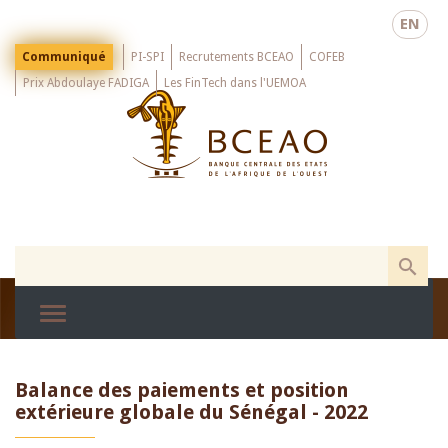
Skip
EN
to
main
Menu
Communiqué
PI-SPI
Recrutements BCEAO
COFEB
Top
content
Prix Abdoulaye FADIGA
Les FinTech dans l'UEMOA
Balance des paiements et position
extérieure globale du Sénégal - 2022