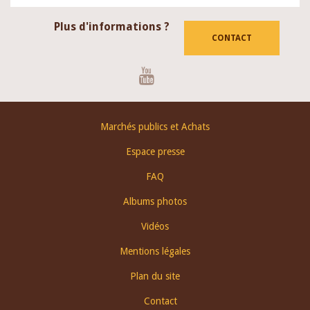
Plus d'informations ?
CONTACT
Youtube
Footer
Marchés publics et Achats
menu
Espace presse
FAQ
Albums photos
Vidéos
Mentions légales
Plan du site
Contact