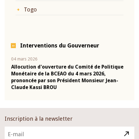
Togo
Interventions du Gouverneur
04 mars 2026
22 ju
que
Allocution d'ouverture du Comité de Politique
Mot 
Monétaire de la BCEAO du 4 mars 2026,
Kass
-
prononcée par son Président Monsieur Jean-
prés
Claude Kassi BROU
BCE
Inscription à la newsletter