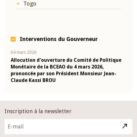
Togo
Interventions du Gouverneur
04 mars 2026
22 ju
que
Allocution d'ouverture du Comité de Politique
Mot 
Monétaire de la BCEAO du 4 mars 2026,
Kass
-
prononcée par son Président Monsieur Jean-
prés
Claude Kassi BROU
BCE
Inscription à la newsletter