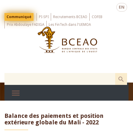
Skip
EN
to
main
Menu
Communiqué
PI-SPI
Recrutements BCEAO
COFEB
Top
content
Prix Abdoulaye FADIGA
Les FinTech dans l'UEMOA
Balance des paiements et position
extérieure globale du Mali - 2022