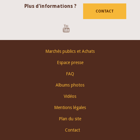
Plus d'informations ?
CONTACT
Youtube
Footer
Marchés publics et Achats
menu
Espace presse
FAQ
Albums photos
Vidéos
Mentions légales
Plan du site
Contact