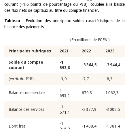
courant (+1,6 points de pourcentage du PIB), couplée à la baisse
des flux nets de capitaux au titre du compte financier.
Tableau
: Evolution des principaux soldes caractéristiques de la
balance des paiements
(En milliards de FCFA )
Principales rubriques
2021
2022
2023
Solde du compte
-1
-3 364,5
-3 944,4
courant
593,8
(en % du PIB)
-3,9
-7,7
-8,3
1
Balance commerciale
670,3
1 062,3
693,1
-1
Balance des services
-2 377,9
-3 002,5
671,1
-1
Dont fret
-1 488,4
-1 381,4