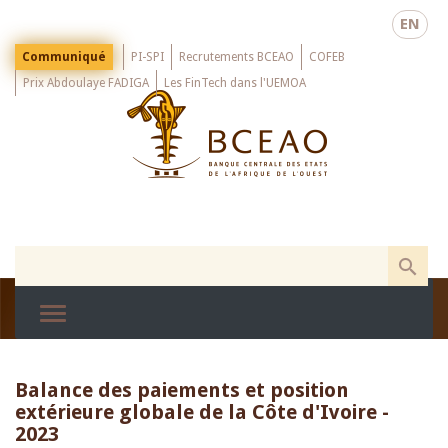
Skip
EN
to
main
Menu
Communiqué
PI-SPI
Recrutements BCEAO
COFEB
Top
content
Prix Abdoulaye FADIGA
Les FinTech dans l'UEMOA
Balance des paiements et position
extérieure globale de la Côte d'Ivoire -
2023