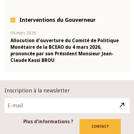
Interventions du Gouverneur
04 mars 2026
22 ju
que
Allocution d'ouverture du Comité de Politique
Mot 
Monétaire de la BCEAO du 4 mars 2026,
Kass
-
prononcée par son Président Monsieur Jean-
prés
Claude Kassi BROU
BCE
Inscription à la newsletter
Plus d'informations ?
CONTACT