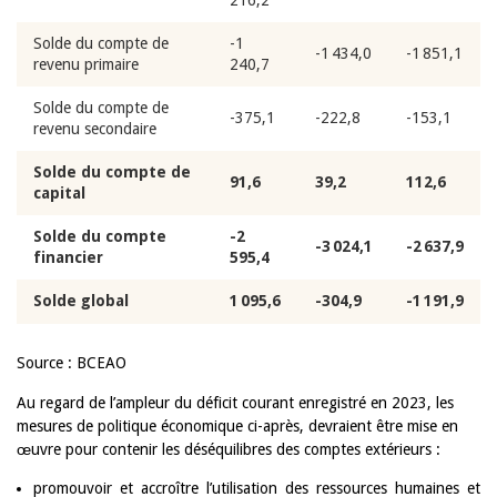
216,2
Solde du compte de
-1
-1 434,0
-1 851,1
revenu primaire
240,7
Solde du compte de
-375,1
-222,8
-153,1
revenu secondaire
Solde du compte de
91,6
39,2
112,6
capital
Solde du compte
-2
-3 024,1
-2 637,9
financier
595,4
Solde global
1 095,6
-304,9
-1 191,9
Source : BCEAO
Au regard de l’ampleur du déficit courant enregistré en 2023, les
mesures de politique économique ci-après, devraient être mise en
œuvre pour contenir les déséquilibres des comptes extérieurs :
promouvoir et accroître l’utilisation des ressources humaines et