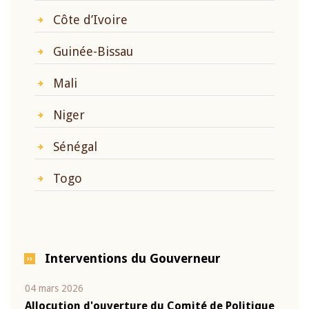
Côte d’Ivoire
Guinée-Bissau
Mali
Niger
Sénégal
Togo
Interventions du Gouverneur
04 mars 2026
22 ju
que
Allocution d'ouverture du Comité de Politique
Mot 