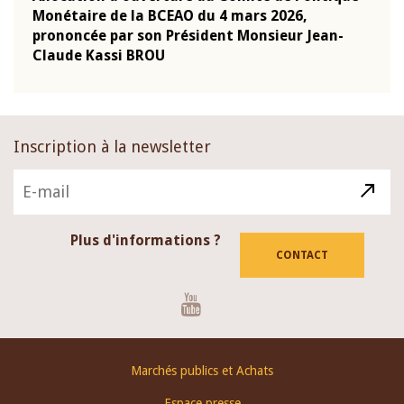
Monétaire de la BCEAO du 4 mars 2026,
Kass
-
prononcée par son Président Monsieur Jean-
prés
Claude Kassi BROU
BCE
Inscription à la newsletter
Plus d'informations ?
CONTACT
Youtube
Footer
Marchés publics et Achats
menu
Espace presse