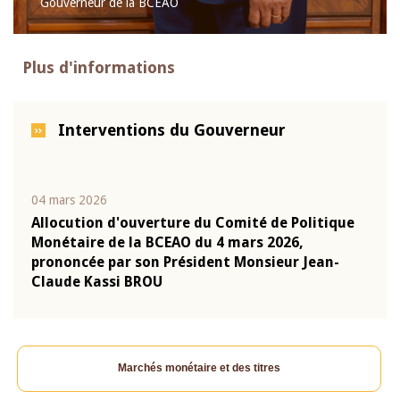
Gouverneur de la BCEAO
Plus d'informations
Interventions du Gouverneur
04 mars 2026
22 ju
que
Allocution d'ouverture du Comité de Politique
Mot 
Monétaire de la BCEAO du 4 mars 2026,
Kass
-
prononcée par son Président Monsieur Jean-
prés
Claude Kassi BROU
BCE
Marchés monétaire et des titres