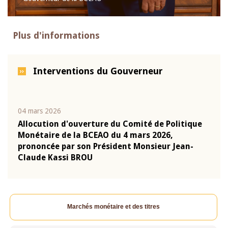
Plus d'informations
Interventions du Gouverneur
04 mars 2026
22 ju
que
Allocution d'ouverture du Comité de Politique
Mot 
Monétaire de la BCEAO du 4 mars 2026,
Kass
-
prononcée par son Président Monsieur Jean-
prés
Claude Kassi BROU
BCE
Marchés monétaire et des titres