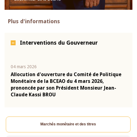
Plus d'informations
Interventions du Gouverneur
04 mars 2026
22 ju
que
Allocution d'ouverture du Comité de Politique
Mot 
Monétaire de la BCEAO du 4 mars 2026,
Kass
-
prononcée par son Président Monsieur Jean-
prés
Claude Kassi BROU
BCE
Marchés monétaire et des titres