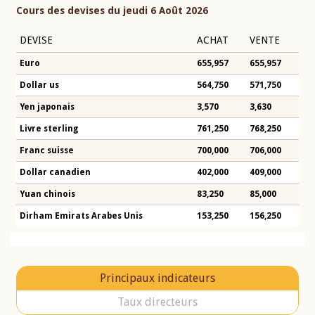
Cours des devises du jeudi 6 Août 2026
DEVISE
ACHAT
VENTE
Euro
655,957
655,957
Dollar us
564,750
571,750
Yen japonais
3,570
3,630
Livre sterling
761,250
768,250
Franc suisse
700,000
706,000
Dollar canadien
402,000
409,000
Yuan chinois
83,250
85,000
Dirham Emirats Arabes Unis
153,250
156,250
Principaux indicateurs
Taux directeurs